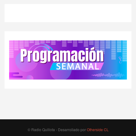
© Radio Quillota - Desarrollado por
Otherside CL