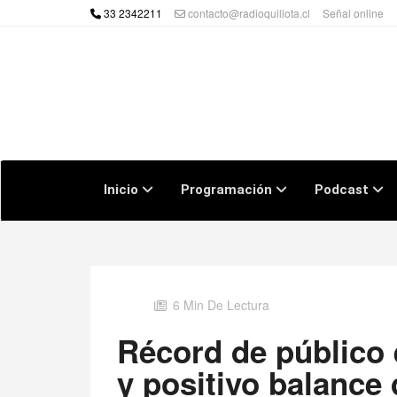
33 2342211
contacto@radioquillota.cl
Señal online
Inicio
Programación
Podcast
6 Min De Lectura
Récord de público 
y positivo balanc