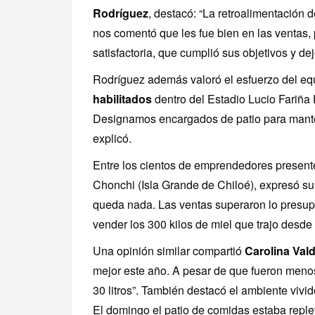
Rodríguez
, destacó: “La retroalimentación
nos comentó que les fue bien en las ventas,
satisfactoria, que cumplió sus objetivos y de
Rodríguez además valoró el esfuerzo del equ
habilitados
dentro del Estadio Lucio Fariña 
Designamos encargados de patio para manten
explicó.
Entre los cientos de emprendedores present
Chonchi (Isla Grande de Chiloé), expresó su
queda nada. Las ventas superaron lo presupu
vender los 300 kilos de miel que trajo desd
Una opinión similar compartió
Carolina Val
mejor este año. A pesar de que fueron menos
30 litros”. También destacó el ambiente vivid
El domingo el patio de comidas estaba replet