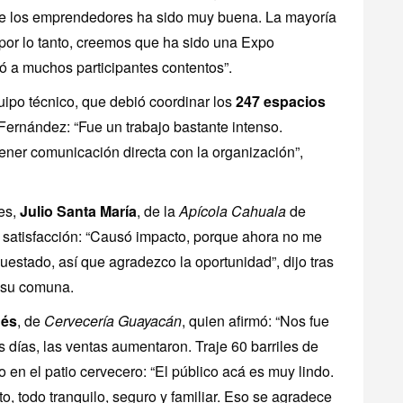
 de los emprendedores ha sido muy buena. La mayoría
 por lo tanto, creemos que ha sido una Expo
jó a muchos participantes contentos”.
ipo técnico, que debió coordinar los
247 espacios
Fernández: “Fue un trabajo bastante intenso.
er comunicación directa con la organización”,
es,
Julio Santa María
, de la
Apícola Cahuala
de
 satisfacción: “Causó impacto, porque ahora no me
estado, así que agradezco la oportunidad”, dijo tras
e su comuna.
dés
, de
Cervecería Guayacán
, quien afirmó: “Nos fue
 días, las ventas aumentaron. Traje 60 barriles de
o en el patio cervecero: “El público acá es muy lindo.
o, todo tranquilo, seguro y familiar. Eso se agradece