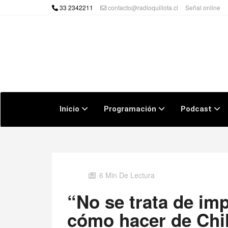
33 2342211
contacto@radioquillota.cl
Señal online
Inicio
Programación
Podcast
6 Min De Lectura
“No se trata de im
cómo hacer de Chi