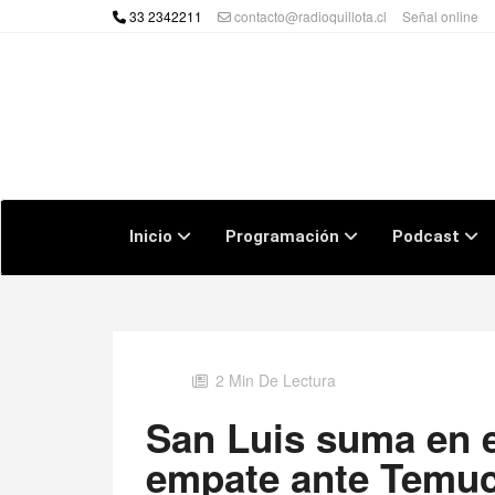
33 2342211
contacto@radioquillota.cl
Señal online
Inicio
Programación
Podcast
2 Min De Lectura
San Luis suma en e
empate ante Temu