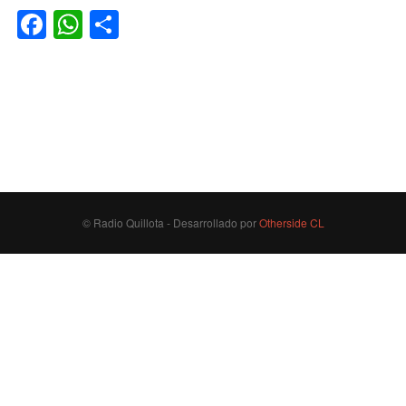
Facebook
WhatsApp
Compartir
© Radio Quillota - Desarrollado por
Otherside CL